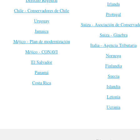
Derecho Registral
Irlanda
Chile - Conservadores de Chile
Protugal
Uruguay
Suiza - Asociación de Conservad
Jamaica
Suiza - Ginebra
Méjico - Plan de modernización
Italia - Agencia Tributaria
Méjico - CONAVI
Noruega
El Salvador
Finlandia
Panamá
Suecia
Costa Rica
Islandia
Letonia
Ucrania