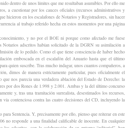
enido dentro de unos límites que me resultaban asumibles. Por ello me
os, a cuestionar por los cauces oficiales (recursos administrativos y
que hicieron en los escalafones de Notarios y Registradores, sin hacer
currencia al trabajo referido hecha en estos momentos por una página
nocimiento, y no por el BOE ni porque como afectado me fuese
s Notarios adscritos habían solicitado de la DGRN su asimilación a
admisión de lo pedido. Como el que tiene consciencia de haber hecho
ilación emboscada en el escalafón del Anuario hasta que el último
z para quien suscribe. Tras mucho indagar, unos cuantos compañeros, a
ión, dimos de manera estrictamente particular, pues oficialmente el
 lo que nos parecía una verdadera ablación del Estado de Derecho: la
ores por dos Rones de 1.998 y 2.001. Ambas y la del último concurso
mente y, tras una tramitación surrealista, desestimados los recursos,
en vía contenciosa contra las cuatro decisiones del CD, incluyendo la
para Sentencia. Y, precisamente por ello, pienso que reiterar en este
6 no responde a una finalidad calificable de inocente. En cualquier
o los adscritos, con la colaboración de su entorno “editorial”, han