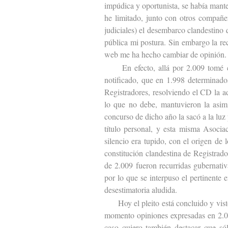
impúdica y oportunista, se había mant
he limitado, junto con otros compañer
judiciales) el desembarco clandestino 
pública mi postura. Sin embargo la re
web me ha hecho cambiar de opinión.
En efecto, allá por 2.009 tomé co
notificado, que en 1.998 determinado
Registradores, resolviendo el CD la 
lo que no debe, mantuvieron la asim
concurso de dicho año la sacó a la lu
título personal, y esta misma Asociac
silencio era tupido, con el origen de
constitución clandestina de Registrad
de 2.009 fueron recurridas gubernativa
por lo que se interpuso el pertinente 
desestimatoria aludida.
Hoy el pleito está concluido y visto 
momento opiniones expresadas en 2.00
caso quiero también destacar que sól