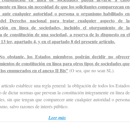
mente en línea sin necesidad de que los solicitantes comparezcan en
 ante cualquier autoridad o persona u organismo habilitado en
 del Derecho nacional para tratar cualquier aspecto de la
ución en línea de sociedades, incluido el otorgamiento de la
ra de constitución de una sociedad, a reserva de lo dispuesto en el
 13 ter, apartado 4, y en el apartado 8 del presente artículo.
No obstante, los Estados miembros podrán decidir no ofrecer
mientos de constitución en línea para otros tipos de sociedades que
 los enumerados en el anexo II Bis”
(O sea, que no sean SL).
ículo establece una regla general: la obligación de todos los Estados
de dictar normas que prevean la constitución íntegramente en línea de
es, sin que tengan que comparecer ante cualquier autoridad o persona
smo, salvo razones de interés público.
Leer más