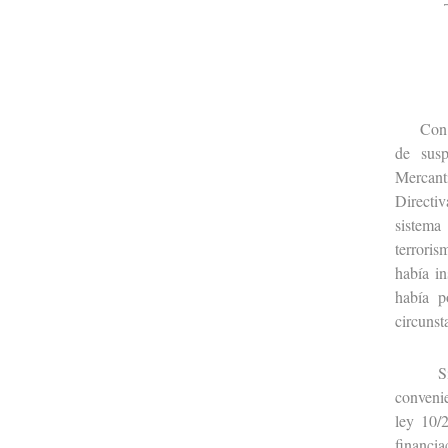
Con oca
de susp
Mercanti
Directiv
sistema
terroris
había in
había p
circunst
Sin que
convenie
ley 10/
financia