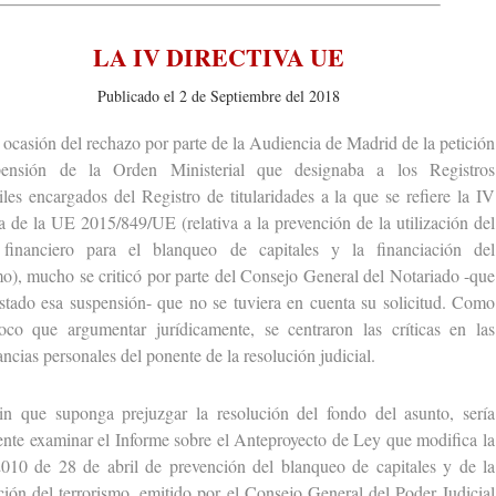
LA IV DIRECTIVA UE
Publicado el 2 de Septiembre del 2018
sión del rechazo por parte de la Audiencia de Madrid de la petición
ensión de la Orden Ministerial que designaba a los Registros
les encargados del Registro de titularidades a la que se refiere la IV
a de la UE 2015/849/UE (relativa a la prevención de la utilización del
 financiero para el blanqueo de capitales y la financiación del
mo), mucho se criticó por parte del Consejo General del Notariado -que
stado esa suspensión- que no se tuviera en cuenta su solicitud. Como
oco que argumentar jurídicamente, se centraron las críticas en las
ancias personales del ponente de la resolución judicial.
 suponga prejuzgar la resolución del fondo del asunto, sería
nte examinar el Informe sobre el Anteproyecto de Ley que modifica la
2010 de 28 de abril de prevención del blanqueo de capitales y de la
ción del terrorismo, emitido por el Consejo General del Poder Judicial