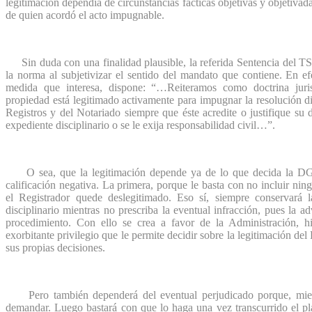
legitimación dependía de circunstancias fácticas objetivas y objetiva
de quien acordó el acto impugnable.
Sin duda con una finalidad plausible, la referida Sentencia del TS
la norma al subjetivizar el sentido del mandato que contiene. En e
medida que interesa, dispone: “…Reiteramos como doctrina juris
propiedad está legitimado activamente para impugnar la resolución d
Registros y del Notariado siempre que éste acredite o justifique su
expediente disciplinario o se le exija responsabilidad civil…”.
O sea, que la legitimación depende ya de lo que decida la DGR
calificación negativa. La primera, porque le basta con no incluir nin
el Registrador quede deslegitimado. Eso sí, siempre conservará l
disciplinario mientras no prescriba la eventual infracción, pues la a
procedimiento. Con ello se crea a favor de la Administración, h
exorbitante privilegio que le permite decidir sobre la legitimación del
sus propias decisiones.
Pero también dependerá del eventual perjudicado porque, mient
demandar. Luego bastará con que lo haga una vez transcurrido el pla