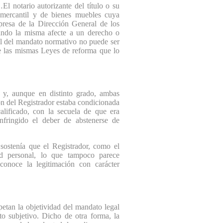
notario autorizante del título o su
, mercantil y de bienes muebles cuya
presa de la Dirección General de los
uando la misma afecte a un derecho o
cal del mandato normativo no puede ser
de las mismas Leyes de reforma que lo
y, aunque en distinto grado, ambas
ón del Registrador estaba condicionada
alificado, con la secuela de que era
nfringido el deber de abstenerse de
ostenía que el Registrador, como el
ad personal, lo que tampoco parece
conoce la legitimación con carácter
tan la objetividad del mandato legal
o subjetivo. Dicho de otra forma, la