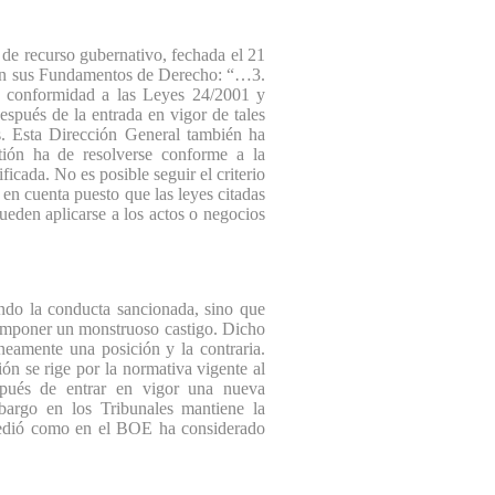
e recurso gubernativo, fechada el 21
 en sus Fundamentos de Derecho: “…3.
de conformidad a las Leyes 24/2001 y
espués de la entrada en vigor de tales
s. Esta Dirección General también ha
ión ha de resolverse conforme a la
ficada. No es posible seguir el criterio
e en cuenta puesto que las leyes citadas
ueden aplicarse a los actos o negocios
ndo la conducta sancionada, sino que
e imponer un monstruoso castigo. Dicho
eamente una posición y la contraria.
ón se rige por la normativa vigente al
spués de entrar en vigor una nueva
bargo en los Tribunales mantiene la
ocedió como en el BOE ha considerado