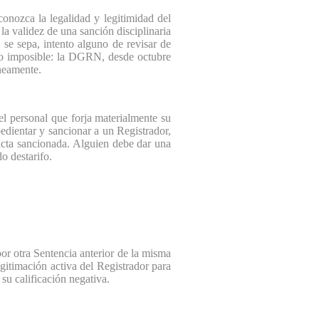
nozca la legalidad y legitimidad del
la validez de una sanción disciplinaria
 se sepa, intento alguno de revisar de
do imposible: la DGRN, desde octubre
neamente.
l personal que forja materialmente su
edientar y sancionar a un Registrador,
ducta sancionada. Alguien debe dar una
o destarifo.
or otra Sentencia anterior de la misma
gitimación activa del Registrador para
su calificación negativa.