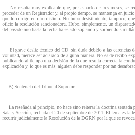
No resulta muy explicable que, por espacio de tres meses, se reco
proceder de un Registrador y, al propio tiempo, se mantenga en juicio 
que lo corrige en otro distinto. No hubo desistimiento, tampoco, que
oficio la resolución sancionadora. Hubo, simplemente, un disparata
del pasado año hasta la fecha ha estado soplando y sorbiendo simultá
El grave desliz técnico del CD, sin duda debido a las carencias de
voluntad, merece ser aclarado de alguna manera. No es de recibo exp
publicando al tiempo una decisión de la que resulta correcta la con
explicación y, lo que es más, alguien debe responder por tan desaforad
B) Sentencia del Tribunal Supremo.
La reseñada al principio, no hace sino reiterar la doctrina sentada p
Sala y Sección, fechada el 20 de septiembre de 2011. El tema es la le
recurrir judicialmente la Resolución de la DGRN por la que se revoca 