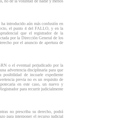
das, no de la voluntad de nadie y menos
 ha introducido aún más confusión en
fecto, el punto 4 del FALLO, y en la
prudencial que el registrador de la
ictada por la Dirección General de los
 derecho por el anuncio de apertura de
N o el eventual perjudicado por la
guna advertencia disciplinaria para que
a posibilidad de incoarle expediente
dvertencia previa no es un requisito de
ipotecaria en este caso, un nuevo y
 Registrador para recurrir judicialmente
ras no prescriba su derecho, podrá
zo para interponer el recurso judicial