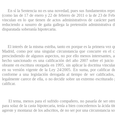
En sí la Sentencia no es una novedad, pues sus fundamentos repro
(como las de 17 de enero y 22 de febrero de 2011 o la de 23 de Febr
vinculan en lo que tienen de actos administrativos de carácter part
reduciendo a susurro de gaita gallega la pretensión administrativa 
disparatada soberanía hipotecaria.
El interés de la misma estriba, tanto en porque es la primera vez q
Madrid, como por una singular circunstancia que concurre en el c
prescindiendo de algunos aspectos, no por ello menos interesantes, aq
hecho sancionado es una calificación del año 2007 sobre el juicio n
obrante en escritura otorgada en 1995, sin aplicar la doctrina vincula
en su versión vigente de la Ley 24/2005. En suma, por calificar det
conforme a una legislación derogada al tiempo de ser calificados, 
legalmente carece de ella, o no decidir sobre un extremo escriturado 
calificar.
El tema, menos para el sufrido compañero, no pasaría de ser otro d
para solaz de la casta hipotecaria, tenía a bien concedernos la ácida t
agreste y montaraz de los adscritos, de no ser por una circunstancia s