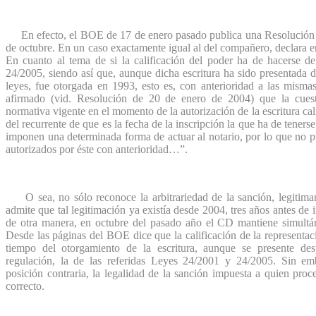
En efecto, el BOE de 17 de enero pasado publica una Resolución d
de octubre. En un caso exactamente igual al del compañero, declara
En cuanto al tema de si la calificación del poder ha de hacerse 
24/2005, siendo así que, aunque dicha escritura ha sido presentada d
leyes, fue otorgada en 1993, esto es, con anterioridad a las misma
afirmado (vid. Resolución de 20 de enero de 2004) que la cuest
normativa vigente en el momento de la autorización de la escritura cali
del recurrente de que es la fecha de la inscripción la que ha de teners
imponen una determinada forma de actuar al notario, por lo que no p
autorizados por éste con anterioridad…”.
O sea, no sólo reconoce la arbitrariedad de la sanción, legitima
admite que tal legitimación ya existía desde 2004, tres años antes d
de otra manera, en octubre del pasado año el CD mantiene simultán
Desde las páginas del BOE dice que la calificación de la representaci
tiempo del otorgamiento de la escritura, aunque se presente de
regulación, la de las referidas Leyes 24/2001 y 24/2005. Sin em
posición contraria, la legalidad de la sanción impuesta a quien pr
correcto.