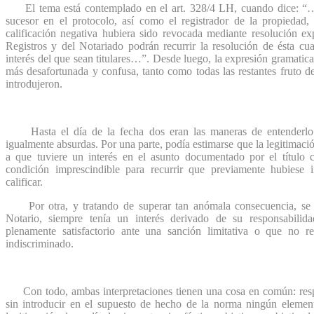
El tema está contemplado en el art. 328/4 LH, cuando dice: “…El 
sucesor en el protocolo, así como el registrador de la propiedad
calificación negativa hubiera sido revocada mediante resolución ex
Registros y del Notariado podrán recurrir la resolución de ésta c
interés del que sean titulares…”. Desde luego, la expresión gramati
más desafortunada y confusa, tanto como todas las restantes fruto 
introdujeron.
Hasta el día de la fecha dos eran las maneras de entenderlo 
igualmente absurdas. Por una parte, podía estimarse que la legitimaci
a que tuviere un interés en el asunto documentado por el título c
condición imprescindible para recurrir que previamente hubiese i
calificar.
Por otra, y tratando de superar tan anómala consecuencia, se s
Notario, siempre tenía un interés derivado de su responsabilid
plenamente satisfactorio ante una sanción limitativa o que no re
indiscriminado.
Con todo, ambas interpretaciones tienen una cosa en común: respe
sin introducir en el supuesto de hecho de la norma ningún element