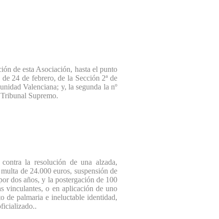
ión de esta Asociación, hasta el punto
 de 24 de febrero, de la Sección 2ª de
unidad Valenciana; y, la segunda la nº
l Tribunal Supremo.
ontra la resolución de una alzada,
 multa de 24.000 euros, suspensión de
 por dos años, y la postergación de 100
s vinculantes, o en aplicación de uno
to de palmaria e ineluctable identidad,
icializado..