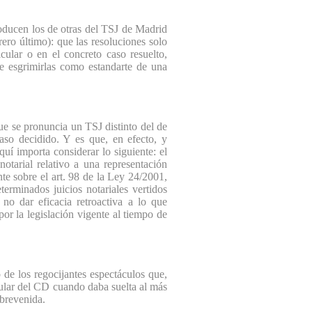
ducen los de otras del TSJ de Madrid
ero último): que las resoluciones solo
icular o en el concreto caso resuelto,
de esgrimirlas como estandarte de una
ue se pronuncia un TSJ distinto del de
aso decidido. Y es que, en efecto, y
uí importa considerar lo siguiente: el
otarial relativo a una representación
nte sobre el art. 98 de la Ley 24/2001,
erminados juicios notariales vertidos
no dar eficacia retroactiva a lo que
por la legislación vigente al tiempo de
e los regocijantes espectáculos que,
itular del CD cuando daba suelta al más
obrevenida.