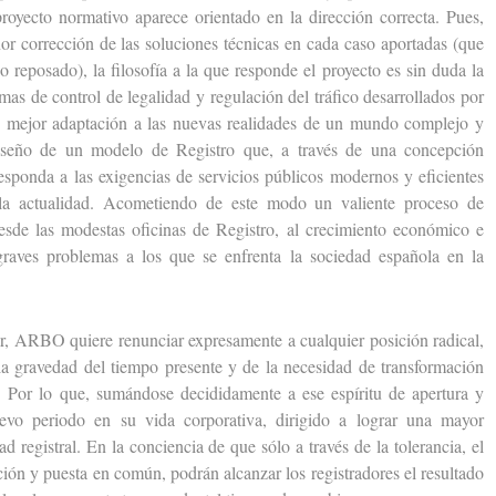
 proyecto normativo aparece orientado en la dirección correcta. Pues,
r corrección de las soluciones técnicas en cada caso aportadas (que
 reposado), la filosofía a la que responde el proyecto es sin duda la
temas de control de legalidad y regulación del tráfico desarrollados por
 su mejor adaptación a las nuevas realidades de un mundo complejo y
diseño de un modelo de Registro que, a través de una concepción
esponda a las exigencias de servicios públicos modernos y eficientes
 la actualidad. Acometiendo de este modo un valiente proceso de
desde las modestas oficinas de Registro, al crecimiento económico e
 graves problemas a los que se enfrenta la sociedad española en la
 ARBO quiere renunciar expresamente a cualquier posición radical,
 la gravedad del tiempo presente y de la necesidad de transformación
s. Por lo que, sumándose decididamente a ese espíritu de apertura y
vo periodo en su vida corporativa, dirigido a lograr una mayor
d registral. En la conciencia de que sólo a través de la tolerancia, el
ión y puesta en común, podrán alcanzar los registradores el resultado