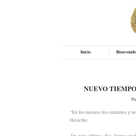
Inicio
Bienvenido
NUEVO TIEMPO
Pu
“En los mismos ríos entramos y no
Heráclito
En estos últimos días, hemos podido 