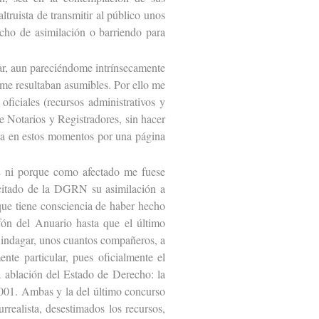
ltruista de transmitir al público unos
echo de asimilación o barriendo para
lar, aun pareciéndome intrínsecamente
 me resultaban asumibles. Por ello me
oficiales (recursos administrativos y
e Notarios y Registradores, sin hacer
cha en estos momentos por una página
ni porque como afectado me fuese
icitado de la DGRN su asimilación a
que tiene consciencia de haber hecho
fón del Anuario hasta que el último
o indagar, unos cuantos compañeros, a
nte particular, pues oficialmente el
a ablación del Estado de Derecho: la
.001. Ambas y la del último concurso
rrealista, desestimados los recursos,