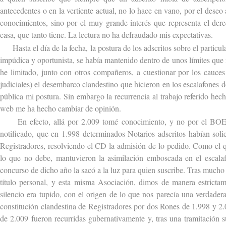
antecedentes o en la vertiente actual, no lo hace en vano, por el deseo a
conocimientos, sino por el muy grande interés que representa el der
casa, que tanto tiene. La lectura no ha defraudado mis expectativas.
Hasta el día de la fecha, la postura de los adscritos sobre el particu
impúdica y oportunista, se había mantenido dentro de unos límites que
he limitado, junto con otros compañeros, a cuestionar por los cauces 
judiciales) el desembarco clandestino que hicieron en los escalafones d
pública mi postura. Sin embargo la recurrencia al trabajo referido he
web me ha hecho cambiar de opinión.
En efecto, allá por 2.009 tomé conocimiento, y no por el BOE 
notificado, que en 1.998 determinados Notarios adscritos habían sol
Registradores, resolviendo el CD la admisión de lo pedido. Como el 
lo que no debe, mantuvieron la asimilación emboscada en el escala
concurso de dicho año la sacó a la luz para quien suscribe. Tras much
título personal, y esta misma Asociación, dimos de manera estrictame
silencio era tupido, con el origen de lo que nos parecía una verdader
constitución clandestina de Registradores por dos Rones de 1.998 y 2
de 2.009 fueron recurridas gubernativamente y, tras una tramitación su