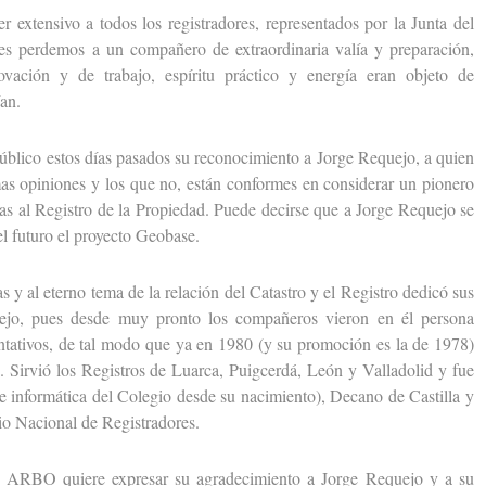
ensivo a todos los registradores, representados por la Junta del
es perdemos a un compañero de extraordinaria valía y preparación,
ovación y de trabajo, espíritu práctico y energía eran objeto de
an.
ico estos días pasados su reconocimiento a Jorge Requejo, a quien
as opiniones y los que no, están conformes en considerar un pionero
cas al Registro de la Propiedad. Puede decirse que a Jorge Requejo se
el futuro el proyecto Geobase.
 al eterno tema de la relación del Catastro y el Registro dedicó sus
uejo, pues desde muy pronto los compañeros vieron en él persona
ntativos, de tal modo que ya en 1980 (y su promoción es la de 1978)
. Sirvió los Registros de Luarca, Puigcerdá, León y Valladolid y fue
 informática del Colegio desde su nacimiento), Decano de Castilla y
io Nacional de Registradores.
ARBO quiere expresar su agradecimiento a Jorge Requejo y a su