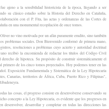
jeno a la sensibilidad historicista de la época, llegando a ser
ndo su clásico estudio sobre la Historia del Derecho en Cataluña,
olaboración con el P. Fita, las actas y ordenanzas de las Cortes de
aluña en una monumental recopilación de once tomos.
iver no vino motivada por un afán puramente erudito, sino también
 los problemas sociales. Don Bienvenido conformó de primera mano,
istros, resoluciones a problemas cuyo acierto y autoridad doctrinal
vano recibió la encomienda de redactar los títulos del Código Civil
l derecho de hipoteca. Su propósito de construir sistemáticamente el
l primero de los cinco tomos proyectados. Hoy podemos tener en las
ñol. Exposición Fundamentada y Sistemática de la Ley Hipotecaria
tes, Canarias, territorios de África, Cuba, Puerto Rico y Filipinas",
 Ribadeneyra.
 las cosas, el progreso consiste en desenvolverse conservando su
cho concepto a la Ley Hipotecaria, es evidente que los progresos en
en desenvolver, desarrollar y completar en todas las direcciones las