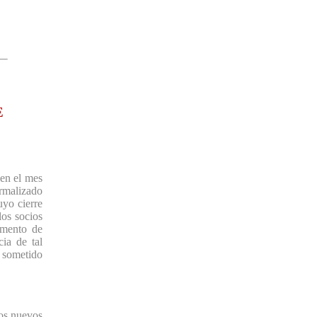
E
en el mes
rmalizado
uyo cierre
los socios
omento de
ia de tal
, sometido
os nuevos