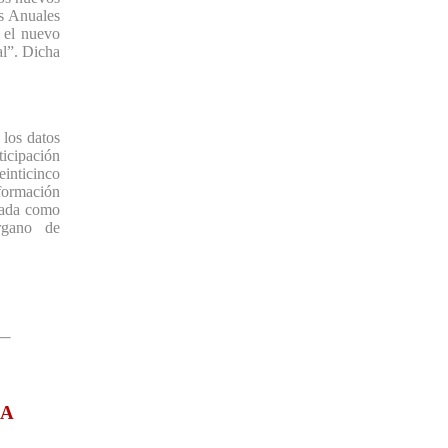
as Anuales
o el nuevo
al”. Dicha
los datos
ticipación
einticinco
nformación
nada como
rgano de
LA