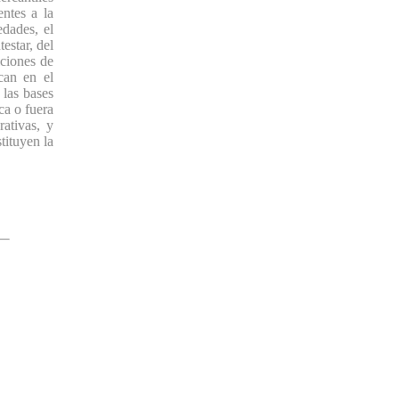
entes a la
edades, el
estar, del
ciones de
can en el
 las bases
ca o fuera
rativas, y
tituyen la