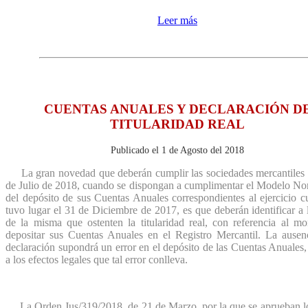
Leer más
CUENTAS ANUALES Y DECLARACIÓN D
TITULARIDAD REAL
Publicado el 1 de Agosto del 2018
La gran novedad que deberán cumplir las sociedades mercantiles 
de Julio de 2018, cuando se dispongan a cumplimentar el Modelo No
del depósito de sus Cuentas Anuales correspondientes al ejercicio c
tuvo lugar el 31 de Diciembre de 2017, es que deberán identificar a 
de la misma que ostenten la titularidad real, con referencia al m
depositar sus Cuentas Anuales en el Registro Mercantil. La ausenc
declaración supondrá un error en el depósito de las Cuentas Anuales
a los efectos legales que tal error conlleva.
La Orden Jus/319/2018, de 21 de Marzo, por la que se aprueban l