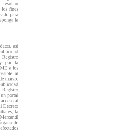
 resultan
 los fines
esado para
isponga la
atos, así
ublicidad
l Registro
 y por la
RME a los
esible al
de marzo,
publicidad
 Registro
 un portal
 acceso al
al Decreto
liares, la
 Mercantil
 órgano de
afectados