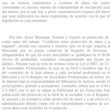
son, en esencia, tratamientos o cesiones de datos, los cuales
consentidos en nuestro sistema de voluntariedad de inscripción para
del mismo, por lo que hay a priori consentimiento expreso del inter
que sean publicados los datos registrables, de acuerdo con lo que d
legislación en cada momento.
Por ello, Javier Manrique, Notario y experto en protección de d
como autor del trabajo “Conflictos entre protección de datos y p
registral”, afronta esta cuestión y resuelve que, en lo que respecta a
Mercantil, por su propia condición de Registro de Personas
obligatoriedad de que los actos inscribibles se publiquen en el BO
efectos de publicidad, constituye conceptualmente una fuente acc
público. Abunda para su tesis en normas como la Ley 2/2007, de 15 
de Sociedades Profesionales, la cual en su Art.8.5 establece que la 
del contenido de la hoja abierta a cada sociedad profesional en el
Mercantil y en el Registro de Sociedades Profesionales se realice en
de Internet bajo la responsabilidad del Ministerio de Justicia, siendo el
portal público, gratuito y permanente. Asimismo, señala que en el Re
171/2007, por el que se regula la Publicidad de los Protocolos Fami
publicación del protocolo en la Web de la sociedad o en el Registro
se ajustará a la normativa sobre protección de datos y a tal efecto el
administración deberá contar con el consentimiento expreso de los 
cuyos datos sean incluidos en el protocolo.