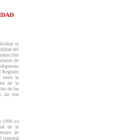
IDAD
licidad se
ilidad del
nstrucción
febrero de
 dispuesto
 Registro
 entre la
nen de la
ias de las
d, no son
e 1996 ya
nal de la
rentes de
 registral