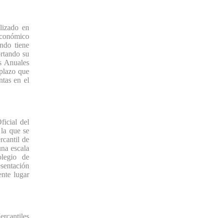
izado en
económico
ndo tiene
ortando su
s Anuales
 plazo que
ntas en el
icial del
la que se
rcantil de
una escala
olegio de
sentación
ente lugar
rcantiles