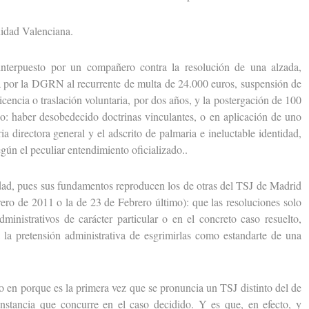
dad Valenciana.
erpuesto por un compañero contra la resolución de una alzada,
a por la DGRN al recurrente de multa de 24.000 euros, suspensión de
icencia o traslación voluntaria, por dos años, y la postergación de 100
o: haber desobedecido doctrinas vinculantes, o en aplicación de uno
ia directora general y el adscrito de palmaria e ineluctable identidad,
gún el peculiar entendimiento oficializado..
d, pues sus fundamentos reproducen los de otras del TSJ de Madrid
ero de 2011 o la de 23 de Febrero último): que las resoluciones solo
ministrativos de carácter particular o en el concreto caso resuelto,
 la pretensión administrativa de esgrimirlas como estandarte de una
 en porque es la primera vez que se pronuncia un TSJ distinto del de
nstancia que concurre en el caso decidido. Y es que, en efecto, y