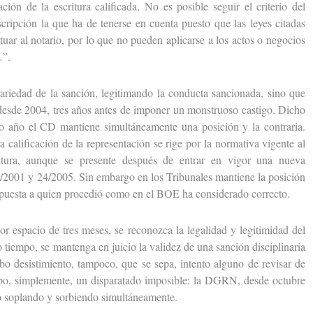
ión de la escritura calificada. No es posible seguir el criterio del
scripción la que ha de tenerse en cuenta puesto que las leyes citadas
ar al notario, por lo que no pueden aplicarse a los actos o negocios
…”.
iedad de la sanción, legitimando la conducta sancionada, sino que
a desde 2004, tres años antes de imponer un monstruoso castigo. Dicho
o año el CD mantiene simultáneamente una posición y la contraria.
calificación de la representación se rige por la normativa vigente al
itura, aunque se presente después de entrar en vigor una nueva
24/2001 y 24/2005. Sin embargo en los Tribunales mantiene la posición
impuesta a quien procedió como en el BOE ha considerado correcto.
spacio de tres meses, se reconozca la legalidad y legitimidad del
o tiempo, se mantenga en juicio la validez de una sanción disciplinaria
ubo desistimiento, tampoco, que se sepa, intento alguno de revisar de
ubo, simplemente, un disparatado imposible: la DGRN, desde octubre
do soplando y sorbiendo simultáneamente.