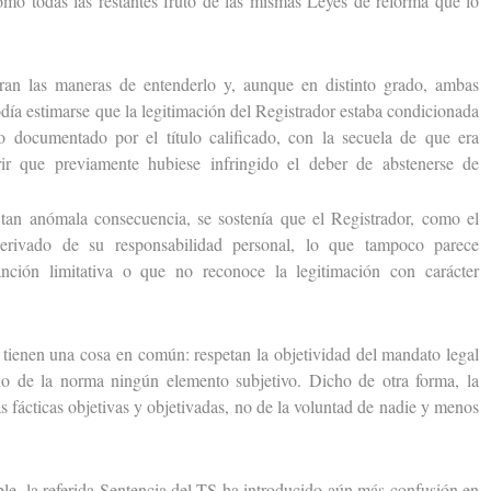
omo todas las restantes fruto de las mismas Leyes de reforma que lo
 las maneras de entenderlo y, aunque en distinto grado, ambas
día estimarse que la legitimación del Registrador estaba condicionada
o documentado por el título calificado, con la secuela de que era
rir que previamente hubiese infringido el deber de abstenerse de
n anómala consecuencia, se sostenía que el Registrador, como el
derivado de su responsabilidad personal, lo que tampoco parece
anción limitativa o que no reconoce la legitimación con carácter
enen una cosa en común: respetan la objetividad del mandato legal
ho de la norma ningún elemento subjetivo. Dicho de otra forma, la
s fácticas objetivas y objetivadas, no de la voluntad de nadie y menos
, la referida Sentencia del TS ha introducido aún más confusión en