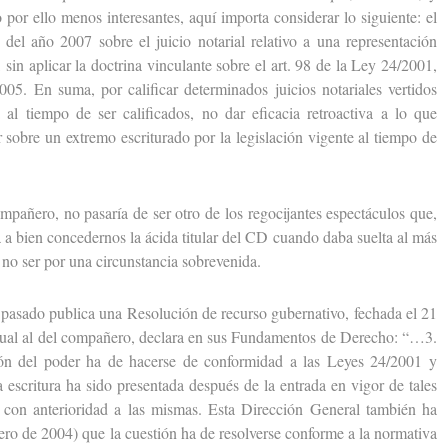
por ello menos interesantes, aquí importa considerar lo siguiente: el
del año 2007 sobre el juicio notarial relativo a una representación
 sin aplicar la doctrina vinculante sobre el art. 98 de la Ley 24/2001,
05. En suma, por calificar determinados juicios notariales vertidos
al tiempo de ser calificados, no dar eficacia retroactiva a lo que
r sobre un extremo escriturado por la legislación vigente al tiempo de
ñero, no pasaría de ser otro de los regocijantes espectáculos que,
ía a bien concedernos la ácida titular del CD cuando daba suelta al más
 no ser por una circunstancia sobrevenida.
sado publica una Resolución de recurso gubernativo, fechada el 21
gual al del compañero, declara en sus Fundamentos de Derecho: “…3.
ción del poder ha de hacerse de conformidad a las Leyes 24/2001 y
 escritura ha sido presentada después de la entrada en vigor de tales
, con anterioridad a las mismas. Esta Dirección General también ha
ero de 2004) que la cuestión ha de resolverse conforme a la normativa