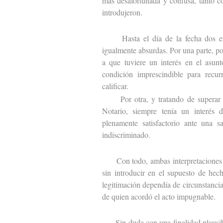
más desafortunada y confusa, tanto c
introdujeron.
Hasta el día de la fecha dos eran
igualmente absurdas. Por una parte, po
a que tuviere un interés en el asunt
condición imprescindible para recur
calificar.
Por otra, y tratando de superar ta
Notario, siempre tenía un interés 
plenamente satisfactorio ante una s
indiscriminado.
Con todo, ambas interpretaciones ti
sin introducir en el supuesto de hec
legitimación dependía de circunstancia
de quien acordó el acto impugnable.
Sin duda con una finalidad plausible