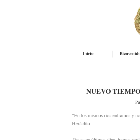
Inicio
Bienvenido
NUEVO TIEMPO
Pu
“En los mismos ríos entramos y no
Heráclito
En estos últimos días, hemos podido 