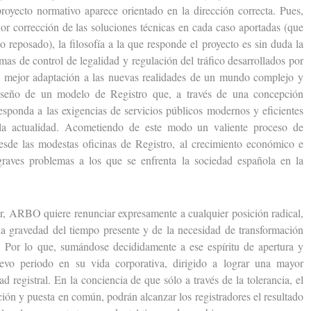
 proyecto normativo aparece orientado en la dirección correcta. Pues,
r corrección de las soluciones técnicas en cada caso aportadas (que
 reposado), la filosofía a la que responde el proyecto es sin duda la
temas de control de legalidad y regulación del tráfico desarrollados por
 su mejor adaptación a las nuevas realidades de un mundo complejo y
diseño de un modelo de Registro que, a través de una concepción
esponda a las exigencias de servicios públicos modernos y eficientes
 la actualidad. Acometiendo de este modo un valiente proceso de
desde las modestas oficinas de Registro, al crecimiento económico e
 graves problemas a los que se enfrenta la sociedad española en la
 ARBO quiere renunciar expresamente a cualquier posición radical,
 la gravedad del tiempo presente y de la necesidad de transformación
s. Por lo que, sumándose decididamente a ese espíritu de apertura y
vo periodo en su vida corporativa, dirigido a lograr una mayor
d registral. En la conciencia de que sólo a través de la tolerancia, el
ión y puesta en común, podrán alcanzar los registradores el resultado