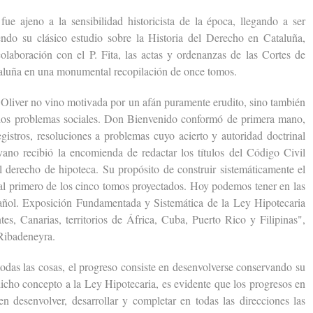
jeno a la sensibilidad historicista de la época, llegando a ser
ndo su clásico estudio sobre la Historia del Derecho en Cataluña,
olaboración con el P. Fita, las actas y ordenanzas de las Cortes de
aluña en una monumental recopilación de once tomos.
iver no vino motivada por un afán puramente erudito, sino también
 los problemas sociales. Don Bienvenido conformó de primera mano,
istros, resoluciones a problemas cuyo acierto y autoridad doctrinal
vano recibió la encomienda de redactar los títulos del Código Civil
l derecho de hipoteca. Su propósito de construir sistemáticamente el
l primero de los cinco tomos proyectados. Hoy podemos tener en las
ñol. Exposición Fundamentada y Sistemática de la Ley Hipotecaria
tes, Canarias, territorios de África, Cuba, Puerto Rico y Filipinas",
 Ribadeneyra.
 las cosas, el progreso consiste en desenvolverse conservando su
cho concepto a la Ley Hipotecaria, es evidente que los progresos en
en desenvolver, desarrollar y completar en todas las direcciones las