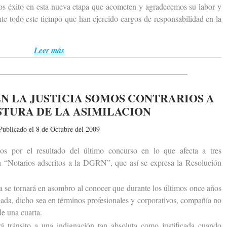
os éxito en esta nueva etapa que acometen y agradecemos su labor y
te todo este tiempo que han ejercido cargos de responsabilidad en la
Leer más
N LA JUSTICIA SOMOS CONTRARIOS A
STURA DE LA ASIMILACION
Publicado el 8 de Octubre del 2009
r el resultado del último concurso en lo que afecta a tres
 a “Notarios adscritos a la DGRN”, que así se expresa la Resolución
e tornará en asombro al conocer que durante los últimos once años
eada, dicho sea en términos profesionales y corporativos, compañía no
de una cuarta.
ránsito a una indignación tan absoluta como justificada cuando