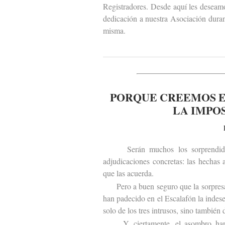
Registradores. Desde aquí les deseam
dedicación a nuestra Asociación duran
misma.
PORQUE CREEMOS E
LA IMPO
Serán muchos los sorprendidos po
adjudicaciones concretas: las hechas
que las acuerda.
Pero a buen seguro que la sorpresa s
han padecido en el Escalafón la indes
solo de los tres intrusos, sino también 
Y, ciertamente, el asombro hará t