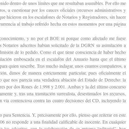
enido dentro de unos límites que me resultaban asumibles. Por ello me
os, a cuestionar por los cauces oficiales (recursos administrativos y
que hicieron en los escalafones de Notarios y Registradores, sin hacer
currencia al trabajo referido hecha en estos momentos por una página
nocimiento, y no por el BOE ni porque como afectado me fuese
s Notarios adscritos habían solicitado de la DGRN su asimilación a
admisión de lo pedido. Como el que tiene consciencia de haber hecho
ilación emboscada en el escalafón del Anuario hasta que el último
z para quien suscribe. Tras mucho indagar, unos cuantos compañeros, a
ión, dimos de manera estrictamente particular, pues oficialmente el
 lo que nos parecía una verdadera ablación del Estado de Derecho: la
ores por dos Rones de 1.998 y 2.001. Ambas y la del último concurso
mente y, tras una tramitación surrealista, desestimados los recursos,
en vía contenciosa contra las cuatro decisiones del CD, incluyendo la
para Sentencia. Y, precisamente por ello, pienso que reiterar en este
6 no responde a una finalidad calificable de inocente. En cualquier
o los adscritos, con la colaboración de su entorno “editorial”, han