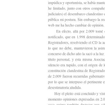
impúdica y oportunista, se había mant
he limitado, junto con otros compañer
judiciales) el desembarco clandestino 
pública mi postura. Sin embargo la re
web me ha hecho cambiar de opinión.
En efecto, allá por 2.009 tomé co
notificado, que en 1.998 determinado
Registradores, resolviendo el CD la 
lo que no debe, mantuvieron la asim
concurso de dicho año la sacó a la lu
título personal, y esta misma Asociac
silencio era tupido, con el origen de
constitución clandestina de Registrad
de 2.009 fueron recurridas gubernativa
por lo que se interpuso el pertinente 
desestimatoria aludida.
Hoy el pleito está concluido y visto 
momento opiniones expresadas en 2.00
caso quiero también destacar que sól