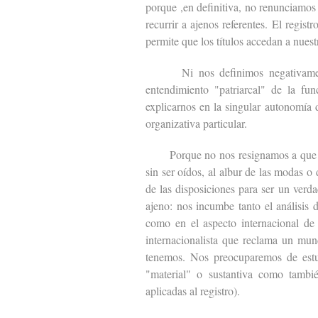
porque ,en definitiva, no renunciamos
recurrir a ajenos referentes. El regis
permite que los títulos accedan a nuest
Ni nos definimos negativamente 
entendimiento "patriarcal" de la f
explicarnos en la singular autonomía 
organizativa particular.
Porque no nos resignamos a que la fu
sin ser oídos, al albur de las modas o
de las disposiciones para ser un verd
ajeno: nos incumbe tanto el análisis d
como en el aspecto internacional de 
internacionalista que reclama un mun
tenemos. Nos preocuparemos de estud
"material" o sustantiva como tambié
aplicadas al registro).