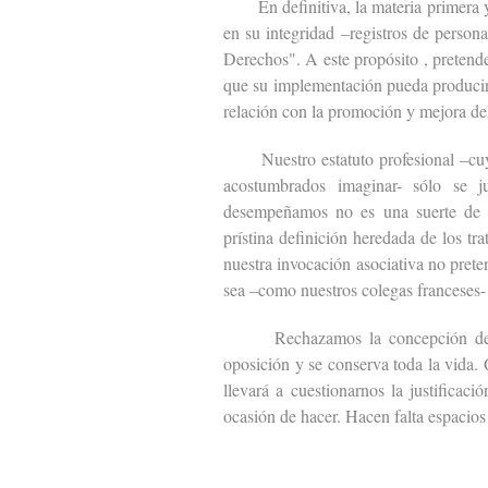
En definitiva, la materia primera y ú
en su integridad –registros de person
Derechos". A este propósito , pretend
que su implementación pueda producir 
relación con la promoción y mejora del
Nuestro estatuto profesional –cuya
acostumbrados imaginar- sólo se j
desempeñamos no es una suerte de 
prístina definición heredada de los t
nuestra invocación asociativa no pre
sea –como nuestros colegas franceses-
Rechazamos la concepción del reg
oposición y se conserva toda la vida. 
llevará a cuestionarnos la justifica
ocasión de hacer. Hacen falta espacios 