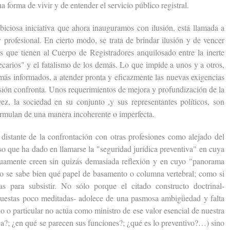
a forma de vivir y de entender el servicio público registral.
sa iniciativa que ahora inauguramos con ilusión, está llamada a
y profesional. En cierto modo, se trata de brindar ilusión y de vencer
les que tienen al Cuerpo de Registradores anquilosado entre la inerte
ecarios" y el fatalismo de los demás. Lo que impide a unos y a otros,
 más informados, a atender pronta y eficazmente las nuevas exigencias
sión confronta. Unos requerimientos de mejora y profundización de la
 vez, la sociedad en su conjunto ,y sus representantes políticos, son
ormulan de una manera incoherente o imperfecta.
tante de la confrontación con otras profesiones como alejado del
 que ha dado en llamarse la "seguridad jurídica preventiva" en cuya
nuamente creen sin quizás demasiada reflexión y en cuyo "panorama
 se sabe bien qué papel de basamento o columna vertebral; como si
as para subsistir. No sólo porque el citado constructo doctrinal-
opuestas poco meditadas- adolece de una pasmosa ambigüedad y falta
o o particular no actúa como ministro de ese valor esencial de nuestra
ica?; ¿en qué se parecen sus funciones?; ¿qué es lo preventivo?…) sino