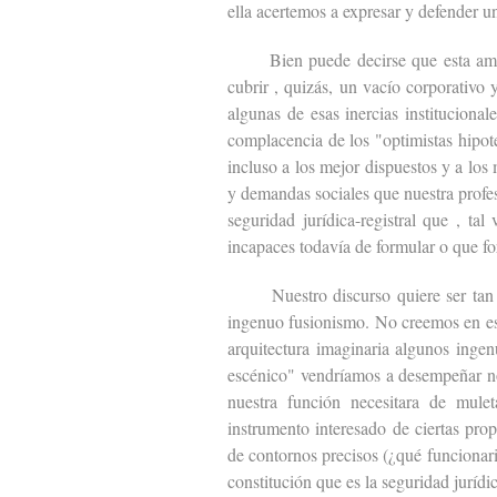
ella acertemos a expresar y defender un
Bien puede decirse que esta ambicio
cubrir , quizás, un vacío corporativo 
algunas de esas inercias instituciona
complacencia de los "optimistas hipot
incluso a los mejor dispuestos y a los
y demandas sociales que nuestra profe
seguridad jurídica-registral que , tal
incapaces todavía de formular o que f
Nuestro discurso quiere ser tan dis
ingenuo fusionismo. No creemos en eso
arquitectura imaginaria algunos inge
escénico" vendríamos a desempeñar no
nuestra función necesitara de mulet
instrumento interesado de ciertas pr
de contornos precisos (¿qué funcionari
constitución que es la seguridad juríd