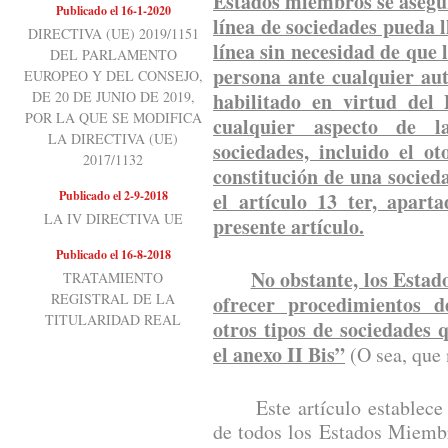
Estados miembros se asegur
Publicado el 16-1-2020
línea de sociedades pueda 
DIRECTIVA (UE) 2019/1151
línea sin necesidad de que 
DEL PARLAMENTO
persona ante cualquier au
EUROPEO Y DEL CONSEJO,
DE 20 DE JUNIO DE 2019,
habilitado en virtud del
POR LA QUE SE MODIFICA
cualquier aspecto de l
LA DIRECTIVA (UE)
sociedades, incluido el o
2017/1132
constitución de una socieda
Publicado el 2-9-2018
el artículo 13 ter, apart
LA IV DIRECTIVA UE
presente artículo.
Publicado el 16-8-2018
No obstante, los Esta
TRATAMIENTO
REGISTRAL DE LA
ofrecer procedimientos d
TITULARIDAD REAL
otros tipos de sociedades
el anexo II Bis”
(O sea, que 
Este artículo establece un
de todos los Estados Miemb