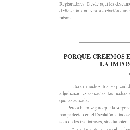
Registradores. Desde aquí les deseam
dedicación a nuestra Asociación duran
misma.
PORQUE CREEMOS E
LA IMPO
Serán muchos los sorprendidos po
adjudicaciones concretas: las hechas
que las acuerda.
Pero a buen seguro que la sorpresa s
han padecido en el Escalafón la indes
solo de los tres intrusos, sino también 
Y, ciertamente, el asombro hará t