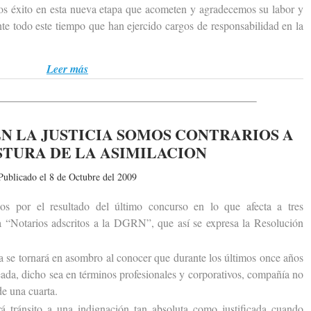
os éxito en esta nueva etapa que acometen y agradecemos su labor y
te todo este tiempo que han ejercido cargos de responsabilidad en la
Leer más
N LA JUSTICIA SOMOS CONTRARIOS A
STURA DE LA ASIMILACION
Publicado el 8 de Octubre del 2009
r el resultado del último concurso en lo que afecta a tres
 a “Notarios adscritos a la DGRN”, que así se expresa la Resolución
e tornará en asombro al conocer que durante los últimos once años
eada, dicho sea en términos profesionales y corporativos, compañía no
de una cuarta.
ránsito a una indignación tan absoluta como justificada cuando