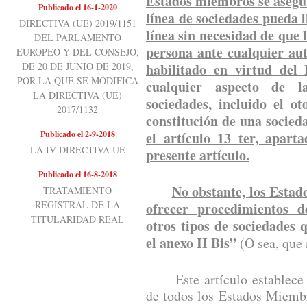
Estados miembros se asegur
Publicado el 16-1-2020
línea de sociedades pueda 
DIRECTIVA (UE) 2019/1151
línea sin necesidad de que 
DEL PARLAMENTO
persona ante cualquier au
EUROPEO Y DEL CONSEJO,
DE 20 DE JUNIO DE 2019,
habilitado en virtud del
POR LA QUE SE MODIFICA
cualquier aspecto de l
LA DIRECTIVA (UE)
sociedades, incluido el o
2017/1132
constitución de una socieda
Publicado el 2-9-2018
el artículo 13 ter, apart
LA IV DIRECTIVA UE
presente artículo.
Publicado el 16-8-2018
No obstante, los Esta
TRATAMIENTO
REGISTRAL DE LA
ofrecer procedimientos d
TITULARIDAD REAL
otros tipos de sociedades
el anexo II Bis”
(O sea, que 
Este artículo establece un
de todos los Estados Miemb