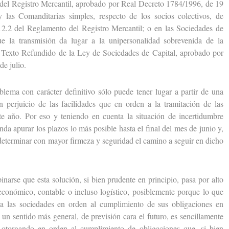
 del Registro Mercantil, aprobado por Real Decreto 1784/1996, de 19
y las Comanditarias simples, respecto de los socios colectivos, de
12.2 del Reglamento del Registro Mercantil; o en las Sociedades de
ue la transmisión da lugar a la unipersonalidad sobrevenida de la
 Texto Refundido de la Ley de Sociedades de Capital, aprobado por
de julio.
ma con carácter definitivo sólo puede tener lugar a partir de una
 perjuicio de las facilidades que en orden a la tramitación de las
e año. Por eso y teniendo en cuenta la situación de incertidumbre
nda apurar los plazos lo más posible hasta el final del mes de junio y,
 determinar con mayor firmeza y seguridad el camino a seguir en dicho
e que esta solución, si bien prudente en principio, pasa por alto
 económico, contable o incluso logístico, posiblemente porque lo que
a las sociedades en orden al cumplimiento de sus obligaciones en
 un sentido más general, de previsión cara el futuro, es sencillamente
n otorgando en orden al cumplimiento de obligaciones que, si bien