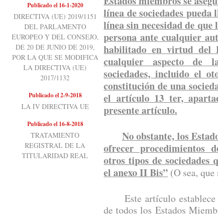
Estados miembros se asegur
Publicado el 16-1-2020
línea de sociedades pueda 
DIRECTIVA (UE) 2019/1151
línea sin necesidad de que 
DEL PARLAMENTO
persona ante cualquier au
EUROPEO Y DEL CONSEJO,
DE 20 DE JUNIO DE 2019,
habilitado en virtud del
POR LA QUE SE MODIFICA
cualquier aspecto de l
LA DIRECTIVA (UE)
sociedades, incluido el o
2017/1132
constitución de una socieda
Publicado el 2-9-2018
el artículo 13 ter, apart
LA IV DIRECTIVA UE
presente artículo.
Publicado el 16-8-2018
No obstante, los Esta
TRATAMIENTO
REGISTRAL DE LA
ofrecer procedimientos d
TITULARIDAD REAL
otros tipos de sociedades
el anexo II Bis”
(O sea, que 
Este artículo establece un
de todos los Estados Miemb