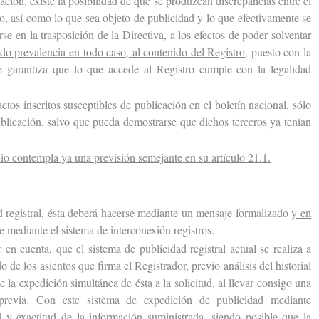
n, existe la posibilidad de que se produzcan discrepancias entre el
o, así como lo que sea objeto de publicidad y lo que efectivamente se
se en la trasposición de la Directiva, a los efectos de poder solventar
do prevalencia en todo caso, al contenido del Registro
, puesto con la
 se garantiza que lo que accede al Registro cumple con la legalidad
s inscritos susceptibles de publicación en el boletín nacional, sólo
ublicación, salvo que pueda demostrarse que dichos terceros ya tenían
o contempla ya una previsión semejante en su artículo 21.1.
registral, ésta deberá hacerse mediante un mensaje formalizado
y en
le mediante el sistema de interconexión registros.
 cuenta, que el sistema de publicidad registral actual se realiza a
o de los asientos que firma el Registrador, previo análisis del historial
e la expedición simultánea de ésta a la solicitud, al llevar consigo una
revia. Con este sistema de expedición de publicidad mediante
ad y exactitud de la información suministrada, siendo posible que la