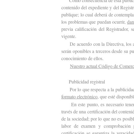
Como consecuencia de ésta publicació
contenido del expediente y del Registr
publique; lo cual deberá de contemplar
los problemas que puedan ocurrir,
dan
previa calificación del Registrador,
vigente.
De acuerdo con la Directiva, los acto
serán oponibles a terceros desde su p
conocimiento de ellos.
Nuestro actual Código de Comerci
Publicidad registral
Por lo que respecta a la publicidad 
formato electrónico
, que esté disponib
En este punto, es necesario tener en
través de una certificación del contenid
de la sociedad; por lo que no es posibl
labor de examen y comprobación p
certificación se garantiza la veracid