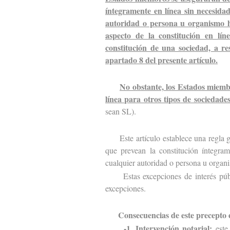
íntegramente en línea sin necesida
autoridad o persona u organismo h
aspecto de la constitución en lín
constitución de una sociedad, a res
apartado 8 del presente artículo.
No obstante, los Estados miemb
línea para otros tipos de sociedad
sean SL).
Este artículo establece una regla ge
que prevean la constitución íntegra
cualquier autoridad o persona u organi
Estas excepciones de interés público
excepciones.
Consecuencias de este precepto 
-1. Intervención notarial:
este 