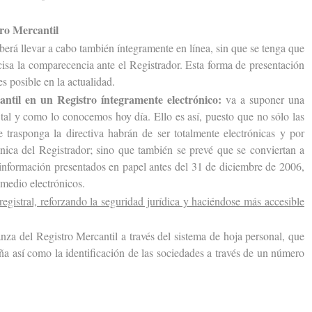
tro Mercantil
berá llevar a cabo también íntegramente en línea, sin que se tenga que
sa la comparecencia ante el Registrador. Esta forma de presentación
s posible en la actualidad.
ntil en un Registro íntegramente electrónico:
va a suponer una
 tal y como lo conocemos hoy día. Ello es así, puesto que no sólo las
 trasponga la directiva habrán de ser totalmente electrónicas y por
rónica del Registrador; sino que también se prevé que se conviertan a
información presentados en papel antes del 31 de diciembre de 2006,
r medio electrónicos.
registral, reforzando la seguridad jurídica y haciéndose más accesible
anza del Registro Mercantil a través del sistema de hoja personal, que
aña así como la identificación de las sociedades a través de un número