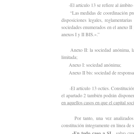
-El artículo 13 se refiere al ámbito 
“Las medidas de coordinación prescri
disposiciones legales, reglamentarias
sociedades enumerados en el anexo II 
anexos I y II BIS.».”
Anexo II: la sociedad anónima, la s
limitada;
Anexo I: sociedad anónima;
Anexo II bis: sociedad de responsabi
-El artículo 13 octies. Constitución 
el apartado 2 también podrán disponer,
en aquellos casos en que el capital soc
Por tanto, una vez analizados est
constitución íntegramente en línea de 
-En todo caso a SL
, salvo cu