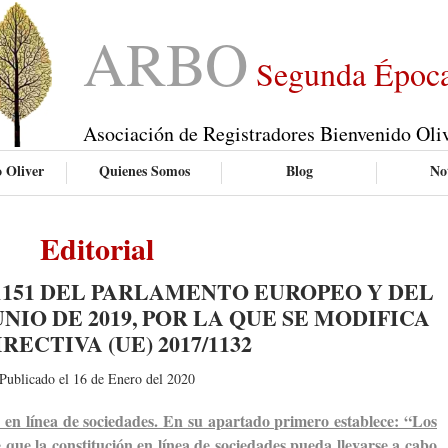
ARBO
Segunda Époc
Asociación de Registradores Bienvenido Oli
 Oliver
Quienes Somos
Blog
Not
Editorial
9/1151 DEL PARLAMENTO EUROPEO Y DEL
UNIO DE 2019, POR LA QUE SE MODIFICA
RECTIVA (UE) 2017/1132
Publicado el 16 de Enero del 2020
n en línea de sociedades. En su apartado primero establece: “Los
ue la constitución en línea de sociedades pueda llevarse a cabo