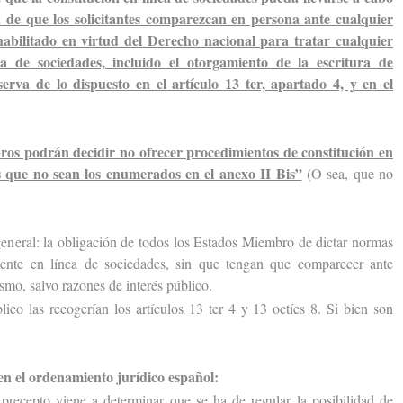
d de que los solicitantes comparezcan en persona ante cualquier
abilitado en virtud del Derecho nacional para tratar cualquier
ea de sociedades, incluido el otorgamiento de la escritura de
erva de lo dispuesto en el artículo 13 ter, apartado 4, y en el
ros podrán decidir no ofrecer procedimientos de constitución en
es que no sean los enumerados en el anexo II Bis”
(O sea, que no
neral: la obligación de todos los Estados Miembro de dictar normas
mente en línea de sociedades, sin que tengan que comparecer ante
smo, salvo razones de interés público.
 las recogerían los artículos 13 ter 4 y 13 octíes 8. Si bien son
en el ordenamiento jurídico español:
precepto viene a determinar que se ha de regular la posibilidad de