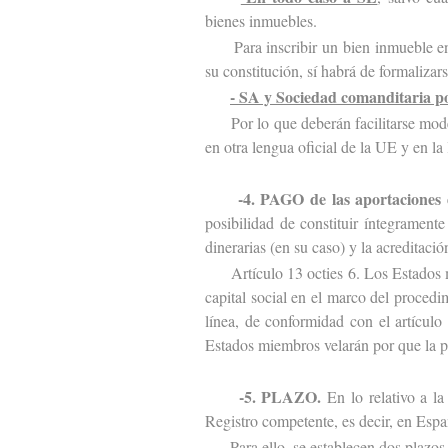
bienes inmuebles.
Para inscribir un bien inmueble en 
su constitución, sí habrá de formalizars
- SA y Sociedad comanditaria po
Por lo que deberán facilitarse modelo
en otra lengua oficial de la UE y en 
-4. PAGO de las aportaciones d
posibilidad de constituir íntegrament
dinerarias (en su caso) y la acreditac
Artículo 13 octies 6. Los Estados mi
capital social en el marco del proced
línea, de conformidad con el artículo
Estados miembros velarán por que la p
-5. PLAZO.
En lo relativo a la 
Registro competente, es decir, en Espa
Para ello, se establecen dos plazos d