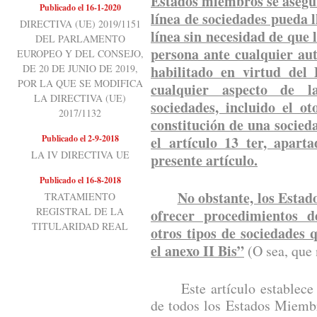
Estados miembros se asegur
Publicado el 16-1-2020
línea de sociedades pueda 
DIRECTIVA (UE) 2019/1151
línea sin necesidad de que 
DEL PARLAMENTO
persona ante cualquier au
EUROPEO Y DEL CONSEJO,
DE 20 DE JUNIO DE 2019,
habilitado en virtud del
POR LA QUE SE MODIFICA
cualquier aspecto de l
LA DIRECTIVA (UE)
sociedades, incluido el o
2017/1132
constitución de una socieda
Publicado el 2-9-2018
el artículo 13 ter, apart
LA IV DIRECTIVA UE
presente artículo.
Publicado el 16-8-2018
No obstante, los Esta
TRATAMIENTO
REGISTRAL DE LA
ofrecer procedimientos d
TITULARIDAD REAL
otros tipos de sociedades
el anexo II Bis”
(O sea, que 
Este artículo establece un
de todos los Estados Miemb