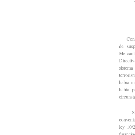
Con oca
de susp
Mercanti
Directiv
sistema
terroris
había in
había p
circunst
Sin que
convenie
ley 10/
financia