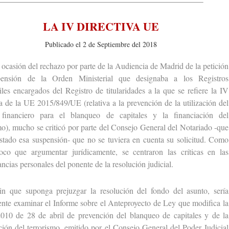
LA IV DIRECTIVA UE
Publicado el 2 de Septiembre del 2018
sión del rechazo por parte de la Audiencia de Madrid de la petición
ensión de la Orden Ministerial que designaba a los Registros
les encargados del Registro de titularidades a la que se refiere la IV
a de la UE 2015/849/UE (relativa a la prevención de la utilización del
 financiero para el blanqueo de capitales y la financiación del
mo), mucho se criticó por parte del Consejo General del Notariado -que
stado esa suspensión- que no se tuviera en cuenta su solicitud. Como
oco que argumentar jurídicamente, se centraron las críticas en las
ancias personales del ponente de la resolución judicial.
 suponga prejuzgar la resolución del fondo del asunto, sería
nte examinar el Informe sobre el Anteproyecto de Ley que modifica la
2010 de 28 de abril de prevención del blanqueo de capitales y de la
ción del terrorismo, emitido por el Consejo General del Poder Judicial