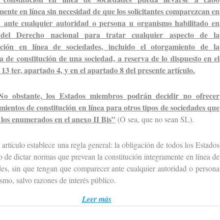
mente en línea sin necesidad de que los solicitantes comparezcan en
 ante cualquier autoridad o persona u organismo habilitado en
 del Derecho nacional para tratar cualquier aspecto de la
ución en línea de sociedades, incluido el otorgamiento de la
ra de constitución de una sociedad, a reserva de lo dispuesto en el
 13 ter, apartado 4, y en el apartado 8 del presente artículo.
No obstante, los Estados miembros podrán decidir no ofrecer
mientos de constitución en línea para otros tipos de sociedades que
 los enumerados en el anexo II Bis”
(O sea, que no sean SL).
ículo establece una regla general: la obligación de todos los Estados
de dictar normas que prevean la constitución íntegramente en línea de
es, sin que tengan que comparecer ante cualquier autoridad o persona
smo, salvo razones de interés público.
Leer más