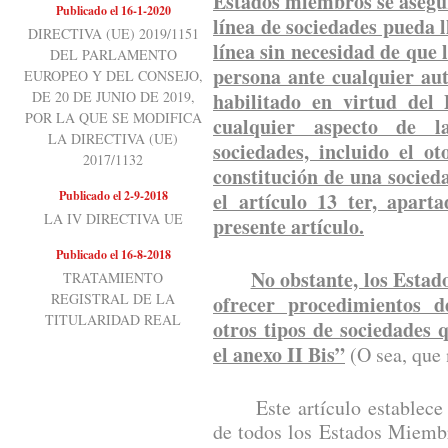
Estados miembros se asegur
Publicado el 16-1-2020
línea de sociedades pueda 
DIRECTIVA (UE) 2019/1151
línea sin necesidad de que 
DEL PARLAMENTO
persona ante cualquier au
EUROPEO Y DEL CONSEJO,
DE 20 DE JUNIO DE 2019,
habilitado en virtud del
POR LA QUE SE MODIFICA
cualquier aspecto de l
LA DIRECTIVA (UE)
sociedades, incluido el o
2017/1132
constitución de una socieda
Publicado el 2-9-2018
el artículo 13 ter, apart
LA IV DIRECTIVA UE
presente artículo.
Publicado el 16-8-2018
No obstante, los Esta
TRATAMIENTO
REGISTRAL DE LA
ofrecer procedimientos d
TITULARIDAD REAL
otros tipos de sociedades
el anexo II Bis”
(O sea, que 
Este artículo establece un
de todos los Estados Miemb