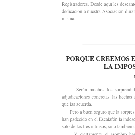
Registradores. Desde aquí les deseam
dedicación a nuestra Asociación duran
misma.
PORQUE CREEMOS E
LA IMPO
Serán muchos los sorprendidos po
adjudicaciones concretas: las hechas
que las acuerda.
Pero a buen seguro que la sorpresa s
han padecido en el Escalafón la indes
solo de los tres intrusos, sino también 
Y, ciertamente, el asombro hará t