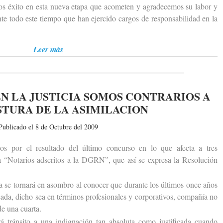
os éxito en esta nueva etapa que acometen y agradecemos su labor y
te todo este tiempo que han ejercido cargos de responsabilidad en la
Leer más
N LA JUSTICIA SOMOS CONTRARIOS A
STURA DE LA ASIMILACION
Publicado el 8 de Octubre del 2009
r el resultado del último concurso en lo que afecta a tres
 a “Notarios adscritos a la DGRN”, que así se expresa la Resolución
e tornará en asombro al conocer que durante los últimos once años
eada, dicho sea en términos profesionales y corporativos, compañía no
de una cuarta.
ránsito a una indignación tan absoluta como justificada cuando