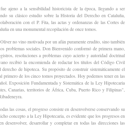
jeno a la sensibilidad historicista de la época, llegando a ser
ndo su clásico estudio sobre la Historia del Derecho en Cataluña,
olaboración con el P. Fita, las actas y ordenanzas de las Cortes de
aluña en una monumental recopilación de once tomos.
iver no vino motivada por un afán puramente erudito, sino también
 los problemas sociales. Don Bienvenido conformó de primera mano,
istros, resoluciones a problemas cuyo acierto y autoridad doctrinal
vano recibió la encomienda de redactar los títulos del Código Civil
l derecho de hipoteca. Su propósito de construir sistemáticamente el
l primero de los cinco tomos proyectados. Hoy podemos tener en las
ñol. Exposición Fundamentada y Sistemática de la Ley Hipotecaria
tes, Canarias, territorios de África, Cuba, Puerto Rico y Filipinas",
 Ribadeneyra.
 las cosas, el progreso consiste en desenvolverse conservando su
cho concepto a la Ley Hipotecaria, es evidente que los progresos en
en desenvolver, desarrollar y completar en todas las direcciones las