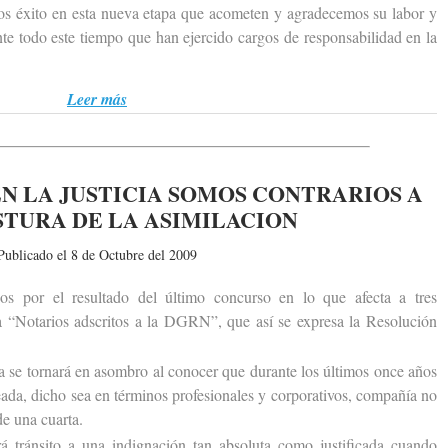
os éxito en esta nueva etapa que acometen y agradecemos su labor y
te todo este tiempo que han ejercido cargos de responsabilidad en la
Leer más
N LA JUSTICIA SOMOS CONTRARIOS A
STURA DE LA ASIMILACION
Publicado el 8 de Octubre del 2009
r el resultado del último concurso en lo que afecta a tres
 a “Notarios adscritos a la DGRN”, que así se expresa la Resolución
e tornará en asombro al conocer que durante los últimos once años
eada, dicho sea en términos profesionales y corporativos, compañía no
de una cuarta.
ránsito a una indignación tan absoluta como justificada cuando