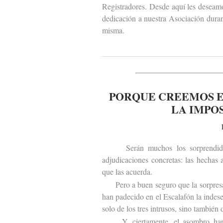
Registradores. Desde aquí les deseam
dedicación a nuestra Asociación duran
misma.
PORQUE CREEMOS E
LA IMPO
Serán muchos los sorprendidos po
adjudicaciones concretas: las hechas
que las acuerda.
Pero a buen seguro que la sorpresa s
han padecido en el Escalafón la indes
solo de los tres intrusos, sino también 
Y, ciertamente, el asombro hará t