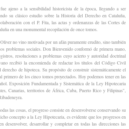
jeno a la sensibilidad historicista de la época, llegando a ser
ndo su clásico estudio sobre la Historia del Derecho en Cataluña,
olaboración con el P. Fita, las actas y ordenanzas de las Cortes de
aluña en una monumental recopilación de once tomos.
iver no vino motivada por un afán puramente erudito, sino también
 los problemas sociales. Don Bienvenido conformó de primera mano,
istros, resoluciones a problemas cuyo acierto y autoridad doctrinal
vano recibió la encomienda de redactar los títulos del Código Civil
l derecho de hipoteca. Su propósito de construir sistemáticamente el
l primero de los cinco tomos proyectados. Hoy podemos tener en las
ñol. Exposición Fundamentada y Sistemática de la Ley Hipotecaria
tes, Canarias, territorios de África, Cuba, Puerto Rico y Filipinas",
 Ribadeneyra.
 las cosas, el progreso consiste en desenvolverse conservando su
cho concepto a la Ley Hipotecaria, es evidente que los progresos en
en desenvolver, desarrollar y completar en todas las direcciones las