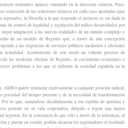
 proyecto normativo aparece orientado en la dirección correcta. Pues,
r corrección de las soluciones técnicas en cada caso aportadas (que
 reposado), la filosofía a la que responde el proyecto es sin duda la
temas de control de legalidad y regulación del tráfico desarrollados por
 su mejor adaptación a las nuevas realidades de un mundo complejo y
diseño de un modelo de Registro que, a través de una concepción
esponda a las exigencias de servicios públicos modernos y eficientes
 la actualidad. Acometiendo de este modo un valiente proceso de
desde las modestas oficinas de Registro, al crecimiento económico e
 graves problemas a los que se enfrenta la sociedad española en la
 ARBO quiere renunciar expresamente a cualquier posición radical,
 la gravedad del tiempo presente y de la necesidad de transformación
s. Por lo que, sumándose decididamente a ese espíritu de apertura y
vo periodo en su vida corporativa, dirigido a lograr una mayor
d registral. En la conciencia de que sólo a través de la tolerancia, el
ión y puesta en común, podrán alcanzar los registradores el resultado