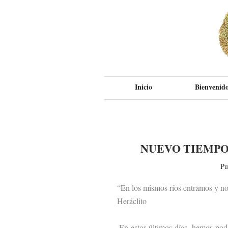
Inicio
Bienvenido
NUEVO TIEMPO
Pu
“En los mismos ríos entramos y no
Heráclito
En estos últimos días, hemos podido 