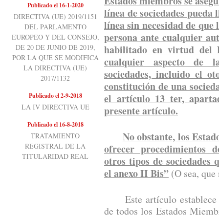
Estados miembros se asegur
Publicado el 16-1-2020
línea de sociedades pueda 
DIRECTIVA (UE) 2019/1151
línea sin necesidad de que 
DEL PARLAMENTO
persona ante cualquier au
EUROPEO Y DEL CONSEJO,
DE 20 DE JUNIO DE 2019,
habilitado en virtud del
POR LA QUE SE MODIFICA
cualquier aspecto de l
LA DIRECTIVA (UE)
sociedades, incluido el o
2017/1132
constitución de una socieda
Publicado el 2-9-2018
el artículo 13 ter, apart
LA IV DIRECTIVA UE
presente artículo.
Publicado el 16-8-2018
No obstante, los Esta
TRATAMIENTO
REGISTRAL DE LA
ofrecer procedimientos d
TITULARIDAD REAL
otros tipos de sociedades
el anexo II Bis”
(O sea, que 
Este artículo establece un
de todos los Estados Miemb