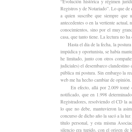
“Evolución histórica y régimen juríd
Registros y de Notariado”. Lo que de 
a quien suscribe que siempre que u
antecedentes o en la vertiente actual, 
conocimientos, sino por el muy grand
casa, que tanto tiene. La lectura no ha
Hasta el día de la fecha, la postura d
impúdica y oportunista, se había mant
he limitado, junto con otros compañer
judiciales) el desembarco clandestino 
pública mi postura. Sin embargo la re
web me ha hecho cambiar de opinión.
En efecto, allá por 2.009 tomé co
notificado, que en 1.998 determinado
Registradores, resolviendo el CD la 
lo que no debe, mantuvieron la asim
concurso de dicho año la sacó a la lu
título personal, y esta misma Asociac
silencio era tupido, con el origen de