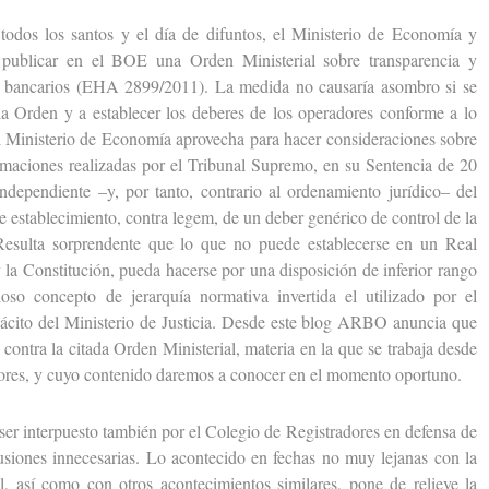
s los santos y el día de difuntos, el Ministerio de Economía y
publicar en el BOE una Orden Ministerial sobre transparencia y
ios bancarios (EHA 2899/2011). La medida no causaría asombro si se
 la Orden y a establecer los deberes de los operadores conforme a lo
el Ministerio de Economía aprovecha para hacer consideraciones sobre
firmaciones realizadas por el Tribunal Supremo, en su Sentencia de 20
ndependiente –y, por tanto, contrario al ordenamiento jurídico– del
 establecimiento, contra legem, de un deber genérico de control de la
 Resulta sorprendente que lo que no puede establecerse en un Real
 y la Constitución, pueda hacerse por una disposición de inferior rango
oso concepto de jerarquía normativa invertida el utilizado por el
ácito del Ministerio de Justicia. Desde este blog ARBO anuncia que
 contra la citada Orden Ministerial, materia en la que se trabaja desde
dores, y cuyo contenido daremos a conocer en el momento oportuno.
r interpuesto también por el Colegio de Registradores en defensa de
nfusiones innecesarias. Lo acontecido en fechas no muy lejanas con la
 así como con otros acontecimientos similares, pone de relieve la