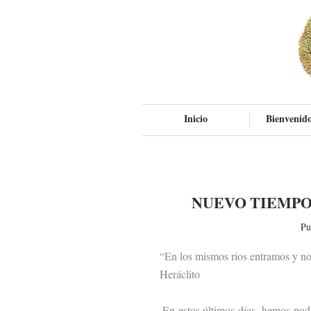
Inicio
Bienvenido
NUEVO TIEMPO
Pu
“En los mismos ríos entramos y no
Heráclito
En estos últimos días, hemos podido 