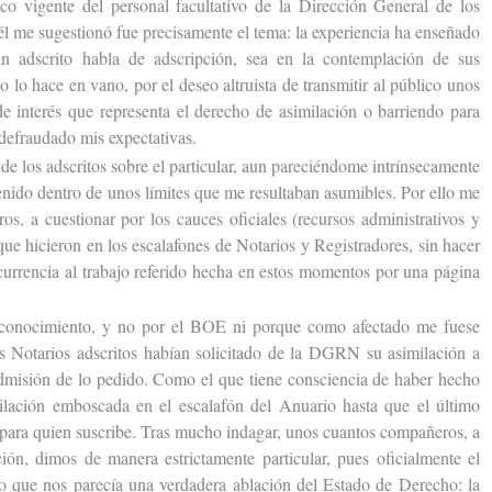
ico vigente del personal facultativo de la Dirección General de los
él me sugestionó fue precisamente el tema: la experiencia ha enseñado
n adscrito habla de adscripción, sea en la contemplación de sus
no lo hace en vano, por el deseo altruista de transmitir al público unos
e interés que representa el derecho de asimilación o barriendo para
 defraudado mis expectativas.
e los adscritos sobre el particular, aun pareciéndome intrínsecamente
enido dentro de unos límites que me resultaban asumibles. Por ello me
os, a cuestionar por los cauces oficiales (recursos administrativos y
que hicieron en los escalafones de Notarios y Registradores, sin hacer
currencia al trabajo referido hecha en estos momentos por una página
nocimiento, y no por el BOE ni porque como afectado me fuese
s Notarios adscritos habían solicitado de la DGRN su asimilación a
admisión de lo pedido. Como el que tiene consciencia de haber hecho
ilación emboscada en el escalafón del Anuario hasta que el último
z para quien suscribe. Tras mucho indagar, unos cuantos compañeros, a
ión, dimos de manera estrictamente particular, pues oficialmente el
 lo que nos parecía una verdadera ablación del Estado de Derecho: la