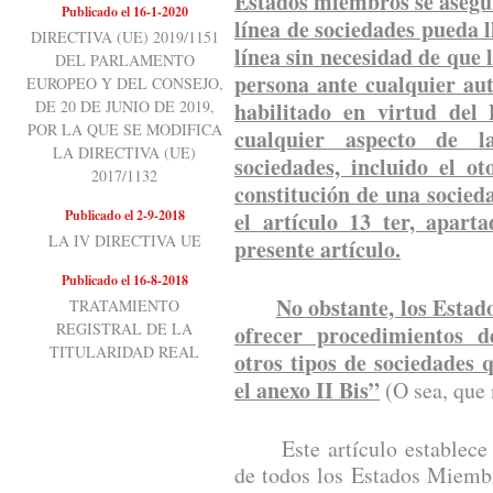
Estados miembros se asegur
Publicado el 16-1-2020
línea de sociedades pueda 
DIRECTIVA (UE) 2019/1151
línea sin necesidad de que 
DEL PARLAMENTO
persona ante cualquier au
EUROPEO Y DEL CONSEJO,
DE 20 DE JUNIO DE 2019,
habilitado en virtud del
POR LA QUE SE MODIFICA
cualquier aspecto de l
LA DIRECTIVA (UE)
sociedades, incluido el o
2017/1132
constitución de una socieda
Publicado el 2-9-2018
el artículo 13 ter, apart
LA IV DIRECTIVA UE
presente artículo.
Publicado el 16-8-2018
No obstante, los Esta
TRATAMIENTO
REGISTRAL DE LA
ofrecer procedimientos d
TITULARIDAD REAL
otros tipos de sociedades
el anexo II Bis”
(O sea, que 
Este artículo establece un
de todos los Estados Miemb