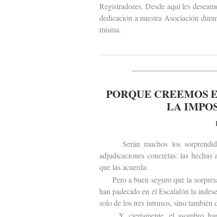
Registradores. Desde aquí les deseam
dedicación a nuestra Asociación duran
misma.
PORQUE CREEMOS E
LA IMPO
Serán muchos los sorprendidos po
adjudicaciones concretas: las hechas
que las acuerda.
Pero a buen seguro que la sorpresa s
han padecido en el Escalafón la indes
solo de los tres intrusos, sino también 
Y, ciertamente, el asombro hará t