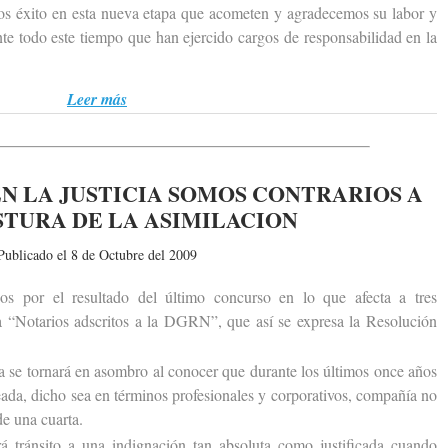
os éxito en esta nueva etapa que acometen y agradecemos su labor y
te todo este tiempo que han ejercido cargos de responsabilidad en la
Leer más
N LA JUSTICIA SOMOS CONTRARIOS A
STURA DE LA ASIMILACION
Publicado el 8 de Octubre del 2009
r el resultado del último concurso en lo que afecta a tres
 a “Notarios adscritos a la DGRN”, que así se expresa la Resolución
e tornará en asombro al conocer que durante los últimos once años
eada, dicho sea en términos profesionales y corporativos, compañía no
de una cuarta.
ránsito a una indignación tan absoluta como justificada cuando