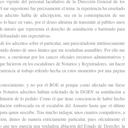
ico vigente del personal facultativo de la Dirección General de los
él me sugestionó fue precisamente el tema: la experiencia ha enseñado
n adscrito habla de adscripción, sea en la contemplación de sus
no lo hace en vano, por el deseo altruista de transmitir al público unos
e interés que representa el derecho de asimilación o barriendo para
 defraudado mis expectativas.
e los adscritos sobre el particular, aun pareciéndome intrínsecamente
enido dentro de unos límites que me resultaban asumibles. Por ello me
os, a cuestionar por los cauces oficiales (recursos administrativos y
que hicieron en los escalafones de Notarios y Registradores, sin hacer
currencia al trabajo referido hecha en estos momentos por una página
nocimiento, y no por el BOE ni porque como afectado me fuese
s Notarios adscritos habían solicitado de la DGRN su asimilación a
admisión de lo pedido. Como el que tiene consciencia de haber hecho
ilación emboscada en el escalafón del Anuario hasta que el último
z para quien suscribe. Tras mucho indagar, unos cuantos compañeros, a
ión, dimos de manera estrictamente particular, pues oficialmente el
 lo que nos parecía una verdadera ablación del Estado de Derecho: la