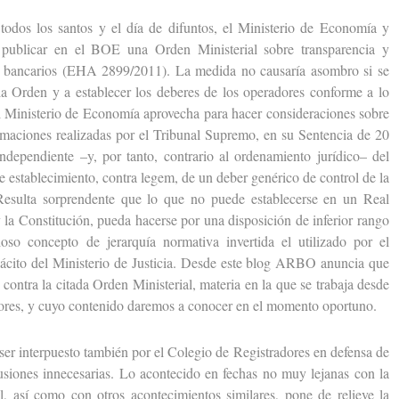
s los santos y el día de difuntos, el Ministerio de Economía y
publicar en el BOE una Orden Ministerial sobre transparencia y
ios bancarios (EHA 2899/2011). La medida no causaría asombro si se
 la Orden y a establecer los deberes de los operadores conforme a lo
el Ministerio de Economía aprovecha para hacer consideraciones sobre
firmaciones realizadas por el Tribunal Supremo, en su Sentencia de 20
ndependiente –y, por tanto, contrario al ordenamiento jurídico– del
 establecimiento, contra legem, de un deber genérico de control de la
 Resulta sorprendente que lo que no puede establecerse en un Real
 y la Constitución, pueda hacerse por una disposición de inferior rango
oso concepto de jerarquía normativa invertida el utilizado por el
ácito del Ministerio de Justicia. Desde este blog ARBO anuncia que
 contra la citada Orden Ministerial, materia en la que se trabaja desde
dores, y cuyo contenido daremos a conocer en el momento oportuno.
r interpuesto también por el Colegio de Registradores en defensa de
nfusiones innecesarias. Lo acontecido en fechas no muy lejanas con la
 así como con otros acontecimientos similares, pone de relieve la