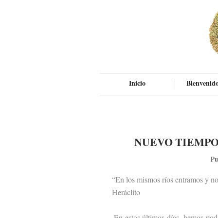
Inicio
Bienvenido
NUEVO TIEMPO
Pu
“En los mismos ríos entramos y no
Heráclito
En estos últimos días, hemos podido 