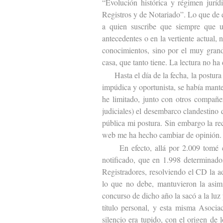
“Evolución histórica y régimen juríd
Registros y de Notariado”. Lo que de 
a quien suscribe que siempre que u
antecedentes o en la vertiente actual, 
conocimientos, sino por el muy grand
casa, que tanto tiene. La lectura no ha
Hasta el día de la fecha, la postura d
impúdica y oportunista, se había mant
he limitado, junto con otros compañer
judiciales) el desembarco clandestino 
pública mi postura. Sin embargo la re
web me ha hecho cambiar de opinión.
En efecto, allá por 2.009 tomé co
notificado, que en 1.998 determinado
Registradores, resolviendo el CD la 
lo que no debe, mantuvieron la asim
concurso de dicho año la sacó a la lu
título personal, y esta misma Asociac
silencio era tupido, con el origen de