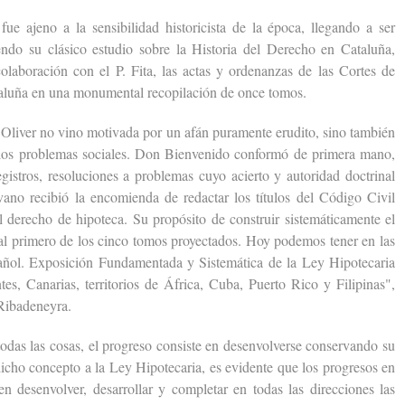
jeno a la sensibilidad historicista de la época, llegando a ser
ndo su clásico estudio sobre la Historia del Derecho en Cataluña,
olaboración con el P. Fita, las actas y ordenanzas de las Cortes de
aluña en una monumental recopilación de once tomos.
iver no vino motivada por un afán puramente erudito, sino también
 los problemas sociales. Don Bienvenido conformó de primera mano,
istros, resoluciones a problemas cuyo acierto y autoridad doctrinal
vano recibió la encomienda de redactar los títulos del Código Civil
l derecho de hipoteca. Su propósito de construir sistemáticamente el
l primero de los cinco tomos proyectados. Hoy podemos tener en las
ñol. Exposición Fundamentada y Sistemática de la Ley Hipotecaria
tes, Canarias, territorios de África, Cuba, Puerto Rico y Filipinas",
 Ribadeneyra.
 las cosas, el progreso consiste en desenvolverse conservando su
cho concepto a la Ley Hipotecaria, es evidente que los progresos en
en desenvolver, desarrollar y completar en todas las direcciones las