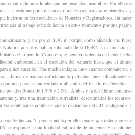
enido dentro de unos límites que me resultaban asumibles. Por ello me
os, a cuestionar por los cauces oficiales (recursos administrativos y
que hicieron en los escalafones de Notarios y Registradores, sin hacer
currencia al trabajo referido hecha en estos momentos por una página
nocimiento, y no por el BOE ni porque como afectado me fuese
s Notarios adscritos habían solicitado de la DGRN su asimilación a
admisión de lo pedido. Como el que tiene consciencia de haber hecho
ilación emboscada en el escalafón del Anuario hasta que el último
z para quien suscribe. Tras mucho indagar, unos cuantos compañeros, a
ión, dimos de manera estrictamente particular, pues oficialmente el
 lo que nos parecía una verdadera ablación del Estado de Derecho: la
ores por dos Rones de 1.998 y 2.001. Ambas y la del último concurso
mente y, tras una tramitación surrealista, desestimados los recursos,
en vía contenciosa contra las cuatro decisiones del CD, incluyendo la
para Sentencia. Y, precisamente por ello, pienso que reiterar en este
6 no responde a una finalidad calificable de inocente. En cualquier
o los adscritos, con la colaboración de su entorno “editorial”, han