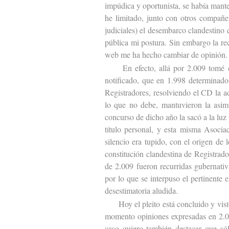
impúdica y oportunista, se había mant
he limitado, junto con otros compañer
judiciales) el desembarco clandestino 
pública mi postura. Sin embargo la re
web me ha hecho cambiar de opinión.
En efecto, allá por 2.009 tomé co
notificado, que en 1.998 determinado
Registradores, resolviendo el CD la 
lo que no debe, mantuvieron la asim
concurso de dicho año la sacó a la lu
título personal, y esta misma Asociac
silencio era tupido, con el origen de
constitución clandestina de Registrad
de 2.009 fueron recurridas gubernativa
por lo que se interpuso el pertinente 
desestimatoria aludida.
Hoy el pleito está concluido y visto 
momento opiniones expresadas en 2.00
caso quiero también destacar que sól